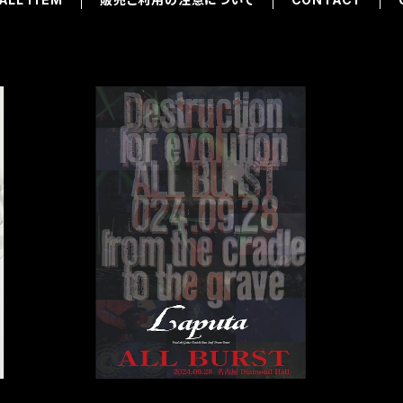
LIVE DVD『ALL BURST』
¥7,500