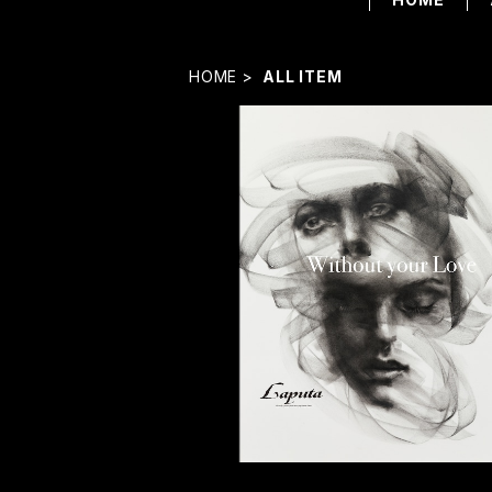
HOME
ALL ITEM
SOLD OUT
Without your Love
¥6,500